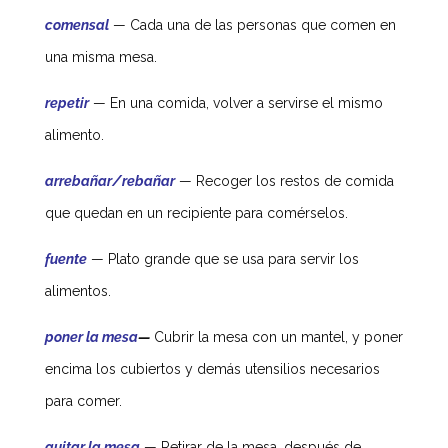
comensal
—
Cada una de las personas que comen en
una misma mesa.
repetir
—
En una comida, volver a servirse el mismo
alimento.
arrebañar/rebañar
—
Recoger los restos de comida
que quedan en un recipiente para comérselos.
fuente
—
Plato grande que se usa para servir los
alimentos.
poner la mesa
—
Cubrir la mesa con un mantel, y poner
encima los cubiertos y demás utensilios necesarios
para comer.
quitar la mesa
—
Retirar de la mesa, después de