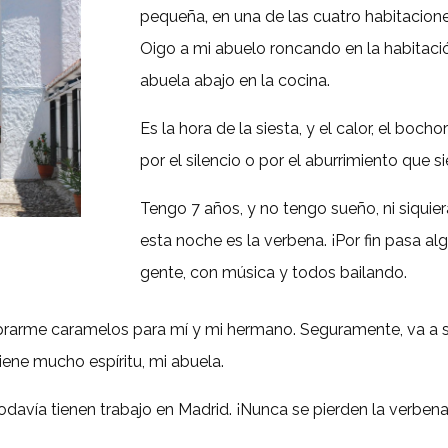
pequeña
,
en una de las cuatro habitacion
Oigo a
mi abuelo roncando en la habitac
abuela abajo
en la cocina.
Es la hora de la siesta,
y el calor, el boch
por el silencio o por el aburrimiento que si
Tengo 7 años, y no tengo sueño, ni
siquie
esta noche es
la verbena
. ¡Por fin pasa
al
gente
, con música y todos bailando
.
mprarme caramelos
para mí y mi hermano. Seguramente, va a s
ene mucho espíritu, mi abuela.
odavía tienen trabajo en Madrid. ¡Nunca
se pierde
n la verben