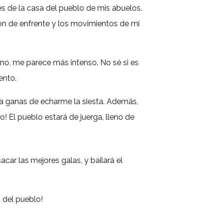
es de
la casa del pueblo de mis abuelos.
ión de
enfrente y los movimientos de mi
orno, me parece más intenso. No sé si es
ento.
ra
ganas de echarme
la siesta. Además,
go
! El
pueblo
estará de juerga, lleno
de
acar las mejores galas,
y bailará el
a del pueblo!