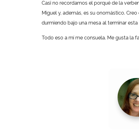
Casi
no recordamos el
por
qué
de la verbe
Miguel
y, además, es su onomástico. Creo
durmiendo
bajo
una mesa al
terminar
esta
Todo eso a
mí
me
consuela. Me gusta la
fa