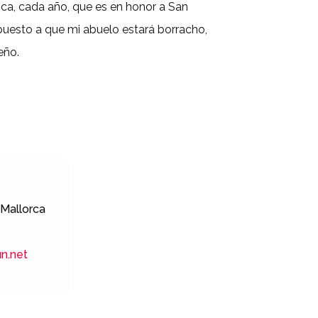
lica, cada año, que es en honor a San
puesto a
que mi abuelo estará borracho,
eño.
 Mallorca
un.net