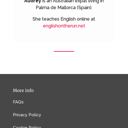
Audrey
is an Australian expat living in
Palma de Mallorca (Spain).
She teaches English online at
englishontherun.net
More info
FAQs
Privacy Policy
Cookie Policy