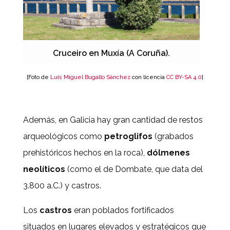
Cruceiro en Muxía (A Coruña).
[Foto de
Luis Miguel Bugallo Sánchez
con licencia
CC BY-SA 4.0
]
Además, en Galicia hay gran cantidad de restos
arqueológicos como
petroglifos
(grabados
prehistóricos hechos en la roca),
dólmenes
neolíticos
(como el de Dombate, que data del
3.800 a.C.) y castros.
Los
castros
eran poblados fortificados
situados en lugares elevados y estratégicos que