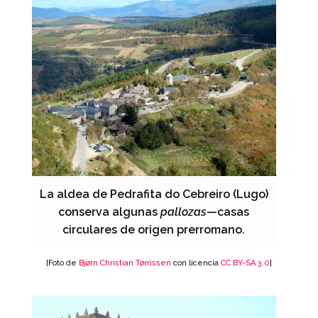
La aldea de Pedrafita do Cebreiro (Lugo)
conserva algunas
pallozas
—casas
circulares de origen prerromano.
[Foto de
Bjørn Christian Tørrissen
con licencia
CC BY-SA 3.0
]