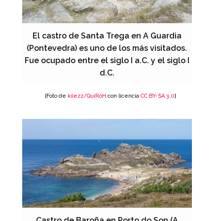
El castro de Santa Trega en A Guardia
(Pontevedra) es uno de los más visitados.
Fue ocupado entre el siglo I a.C. y el siglo I
d.C.
[Foto de
kilezz/QuiRóH
con licencia
CC BY-SA 3.0
]
Castro de Baroña en Porto do Son (A