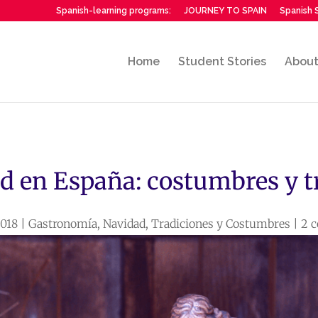
Spanish-learning programs:
JOURNEY TO SPAIN
Spanish S
Home
Student Stories
Abou
d en España: costumbres y t
2018
|
Gastronomía
,
Navidad
,
Tradiciones y Costumbres
|
2 