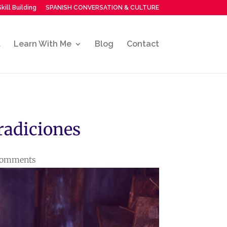
kill Building
SPANISH CONVERSATION & CULTURE
t
Learn With Me
Blog
Contact
radiciones
comments