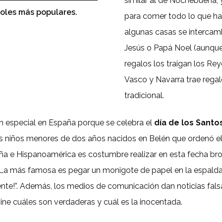
similar al de Nochebuena,
ñoles más populares.
para comer todo lo que ha 
algunas casas se intercamb
Jesús o Papá Noel (aunque 
regalos los traigan los Re
Vasco y Navarra trae regal
tradicional.
n especial en España porque se celebra el
día de los Santo
os niños menores de dos años nacidos en Belén que ordenó el
ña e Hispanoamérica es costumbre realizar en esta fecha bro
. La más famosa es pegar un monigote de papel en la espald
ocente!”. Además, los medios de comunicación dan noticias fal
vine cuáles son verdaderas y cuál es la inocentada.