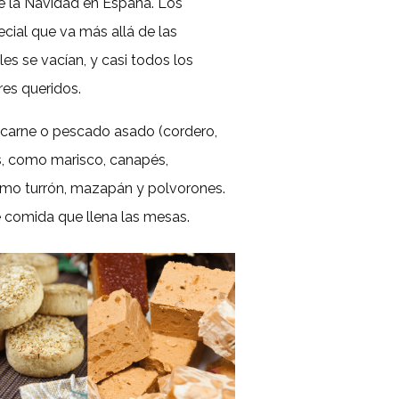
 la Navidad en España. Los
cial que va más allá de las
es se vacían, y casi todos los
es queridos.
de carne o pescado asado (cordero,
s, como marisco, canapés,
 como turrón, mazapán y polvorones.
e comida que llena las mesas.