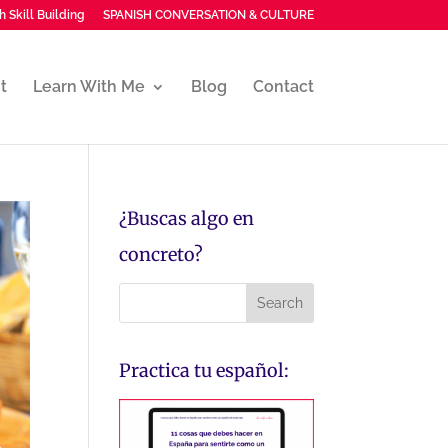
h Skill Building
SPANISH CONVERSATION & CULTURE
t
Learn With Me
Blog
Contact
¿Buscas algo en
concreto?
Practica tu español: