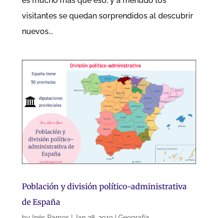
es mucho más que eso, y a menudo los
visitantes se quedan sorprendidos al descubrir
nuevos...
Población y división político-administrativa
de España
by
Inés Ramos
|
Jan 28, 2019
|
Geografía